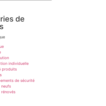
ries de
s
gue
que
e
bution
tion individuelle
é produits
s
pements de sécurité
 neufs
s rénovés