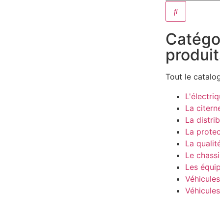
Catégo
produit
Tout le catalo
L'électri
La citern
La distri
La protec
La qualit
Le chassi
Les équi
Véhicules
Véhicule