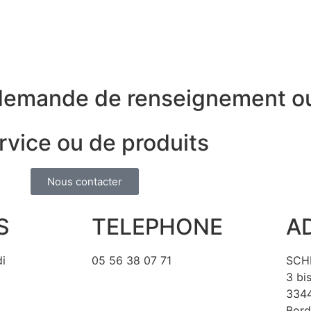
demande de renseignement o
rvice ou de produits
Nous contacter
S
TELEPHONE
A
di
05 56 38 07 71
SCH
3 bi
3344
Bord