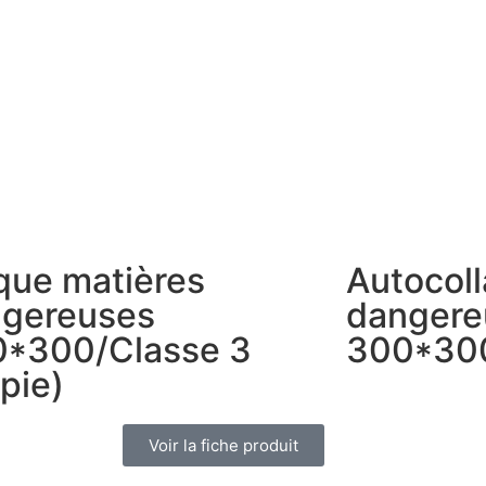
que matières
Autocoll
gereuses
dangere
*300/Classe 3
300*300
pie)
Voir la fiche produit