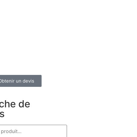
Obtenir un devis
che de
s